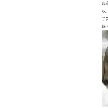
废
收
了
回