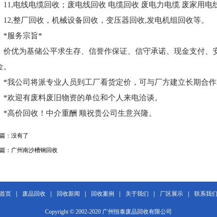
1,电线电缆回收；废电线回收 电缆回收 废电力电缆 废家用电
2,整厂回收，机械设备回收，变压器回收,发电机组回收等。
服务宗旨*
优为基储公平求生存、信誉作保证、信守承诺、现金支付、安
金。
我公司将派专业人员到工厂看货定价，可与厂方建立长期合作
欢迎有废料废旧物资的单位和个人来电洽谈。
高价回收！中介重酬 顺祝贵公司生意兴隆。
篇：
没有了
篇：
广州南沙槽钢回收
首页
|
废品回收
|
回收新闻
|
回收案例
|
关于我们
|
厂区展示
|
联系我
Copyright © 2002-2020 广州恒泰废品回收有限公司