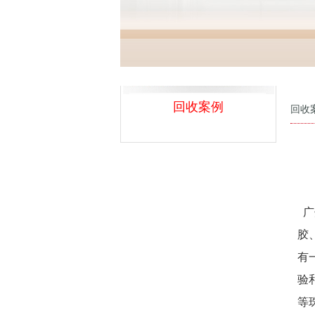
回收案例
回收
广
胶
有
验
等