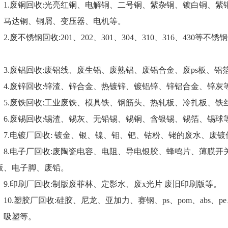
.废铜回收:光亮红铜、电解铜、二号铜、紫杂铜、镀白铜、紫
、马达铜、铜屑、变压器、电机等。
.废不锈钢回收:201、202、301、304、310、316、430
。
.废铝回收:废铝线、废生铝、废熟铝、废铝合金、废ps板、铝
.废锌回收:锌渣、锌合金、热镀锌、镀铝锌、锌铝合金、锌灰
.废铁回收:工业废铁、模具铁、钢筋头、热轧板、冷扎板、铁
.废锡回收:锡渣、锡灰、无铅锡、锡铜、含银锡、锡箔、锡球
.电镀厂回收: 镀金、银、镍、钼、钯、钴粉、铑的废水、废镀
.电子厂回收:废陶瓷电容、电阻、导电银胶、蜂鸣片、薄膜开
板、电子脚、废铅。
.印刷厂回收:制版废菲林、定影水、废x光片 废旧印刷版等。
0.塑胶厂回收:硅胶、尼龙、亚加力、赛钢、ps、pom、abs、pe、p
、吸塑等。