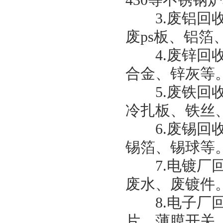
430等不锈
3.废铝回收
废ps板、铝
4.废锌回收
合金、锌灰等
5.废铁回收
冷扎板、铁丝
6.废锡回收
锡箔、锡球等
7.电镀厂回
废水、废镀件
8.电子厂回
片、薄膜开关