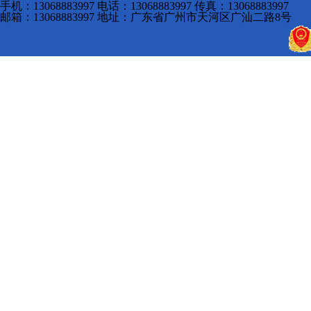
手机：13068883997 电话：13068883997 传真：13068883997
邮箱：13068883997 地址：广东省广州市天河区广汕二路8号