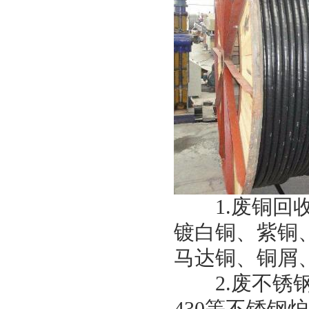
1.废铜回收
镀白铜、紫铜
马达铜、铜屑
2.废不锈钢回收