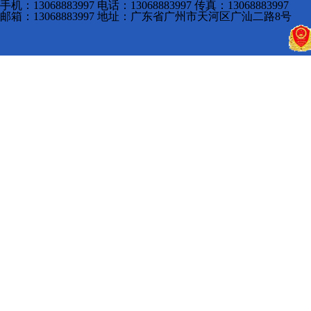
手机：13068883997 电话：13068883997 传真：13068883997
邮箱：13068883997 地址：广东省广州市天河区广汕二路8号