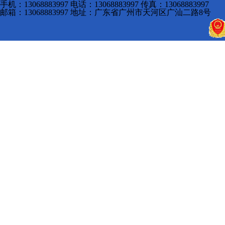
手机：13068883997 电话：13068883997 传真：13068883997
邮箱：13068883997 地址：广东省广州市天河区广汕二路8号