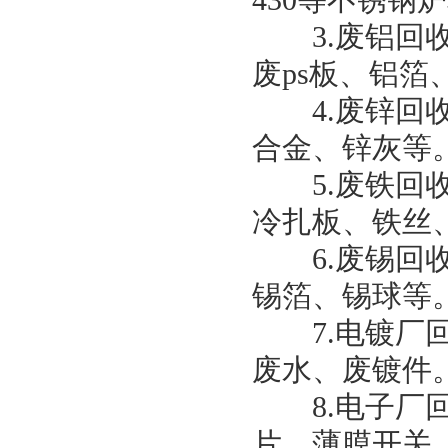
430等不锈
3.废铝回收
废ps板、铝
4.废锌回收
合金、锌灰等
5.废铁回收
冷扎板、铁丝
6.废锡回收
锡箔、锡球等
7.电镀厂回
废水、废镀件
8.电子厂回
片、薄膜开关