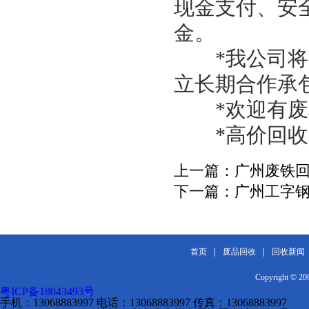
现金支付、安
金。
*我公司将派
立长期合作承
*欢迎有废料
*高价回收！
上一篇：
广州废铁
下一篇：
广州工字
首页
|
废品回收
|
回收新闻
Copyright 
粤ICP备18043493号
手机：13068883997 电话：13068883997 传真：13068883997