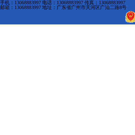
手机：13068883997 电话：13068883997 传真：13068883997
邮箱：13068883997 地址：广东省广州市天河区广汕二路8号