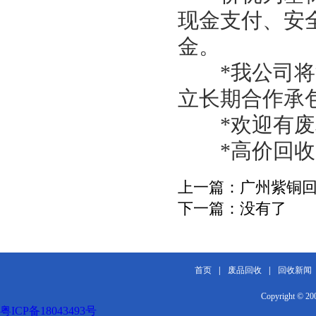
现金支付、安
金。
*我公司将派
立长期合作承
*欢迎有废料
*高价回收！
上一篇：
广州紫铜
下一篇：
没有了
首页
|
废品回收
|
回收新闻
Copyright 
粤ICP备18043493号