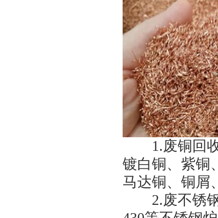
1.废铜回收
镀白铜、紫铜
马达铜、铜屑
2.废不锈钢回收