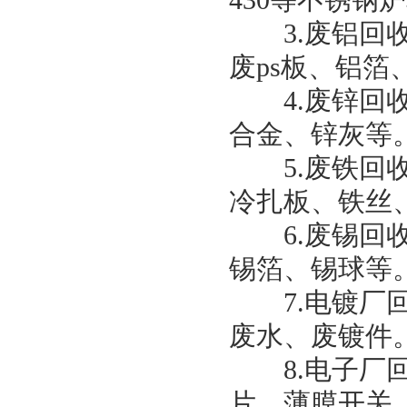
430等不锈
3.废铝回收
废ps板、铝
4.废锌回收
合金、锌灰等
5.废铁回收
冷扎板、铁丝
6.废锡回收
锡箔、锡球等
7.电镀厂回
废水、废镀件
8.电子厂回
片、薄膜开关